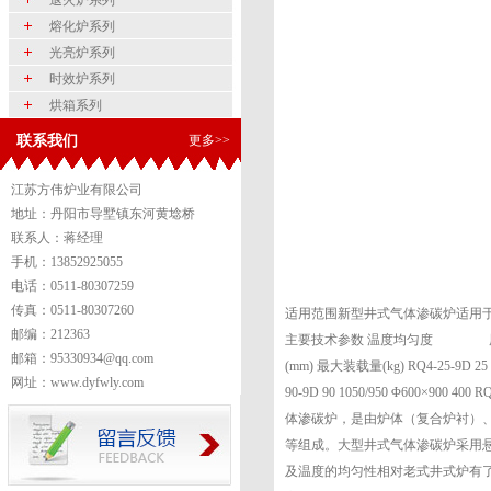
退火炉系列
熔化炉系列
光亮炉系列
时效炉系列
烘箱系列
联系我们
更多>>
江苏方伟炉业有限公司
地址：丹阳市导墅镇东河黄埝桥
联系人：蒋经理
手机：13852925055
电话：0511-80307259
传真：0511-80307260
适用范围新型井式气体渗碳炉适用
邮编：212363
主要技术参数 温度均匀度 用户要求
邮箱：95330934@qq.com
(mm) 最大装载量(kg) RQ4-25-9D 25 105
网址：www.dyfwly.com
90-9D 90 1050/950 Φ600×
体渗碳炉，是由炉体（复合炉衬）
等组成。大型井式气体渗碳炉采用悬
及温度的均匀性相对老式井式炉有了