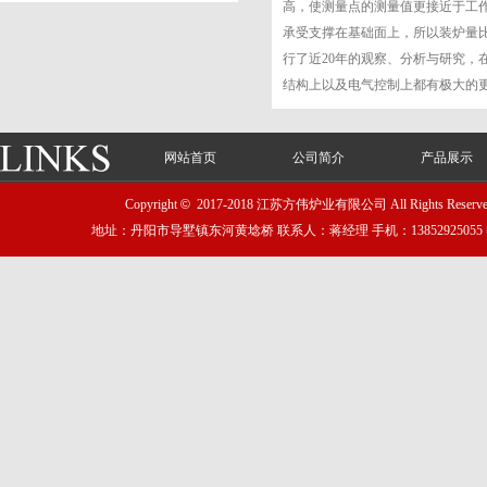
高，使测量点的测量值更接近于工作
承受支撑在基础面上，所以装炉量比
行了近20年的观察、分析与研究
结构上以及电气控制上都有极大的
网站首页
公司简介
产品展示
Copyright
©
2017-2018 江苏方伟炉业有限公司 All Rights Reser
地址：丹阳市导墅镇东河黄埝桥 联系人：蒋经理 手机：13852925055 电话：051